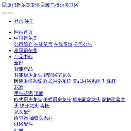
登录
注册
网站首页
中国得尔美
公司简介
在线留言
在线反馈
公司公告
泰国得尔美
产品中心
全部
智能产品
智能厨房龙头
智能浴室龙头
暗装淋浴系统
欧式淋浴系统
美式淋浴系统
升降杆
花洒
手持花洒
顶喷
欧式厨房龙头
美式厨房龙头
单把面盆龙头
双把面盆龙
头
快开龙头
喷枪
龙头配件
给皂器
抽取头系列
淋浴配件
挂件