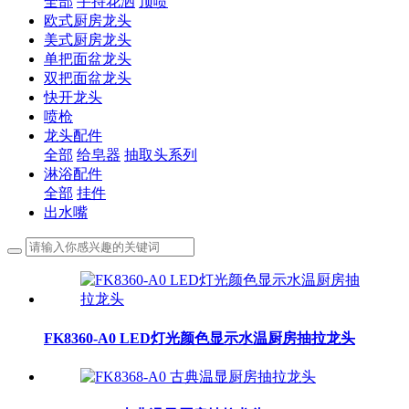
全部
手持花洒
顶喷
欧式厨房龙头
美式厨房龙头
单把面盆龙头
双把面盆龙头
快开龙头
喷枪
龙头配件
全部
给皂器
抽取头系列
淋浴配件
全部
挂件
出水嘴
FK8360-A0 LED灯光颜色显示水温厨房抽拉龙头