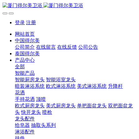
登录
注册
网站首页
中国得尔美
公司简介
在线留言
在线反馈
公司公告
泰国得尔美
产品中心
全部
智能产品
智能厨房龙头
智能浴室龙头
暗装淋浴系统
欧式淋浴系统
美式淋浴系统
升降杆
花洒
手持花洒
顶喷
欧式厨房龙头
美式厨房龙头
单把面盆龙头
双把面盆龙
头
快开龙头
喷枪
龙头配件
给皂器
抽取头系列
淋浴配件
挂件