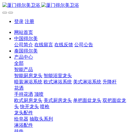
登录
注册
网站首页
中国得尔美
公司简介
在线留言
在线反馈
公司公告
泰国得尔美
产品中心
全部
智能产品
智能厨房龙头
智能浴室龙头
暗装淋浴系统
欧式淋浴系统
美式淋浴系统
升降杆
花洒
手持花洒
顶喷
欧式厨房龙头
美式厨房龙头
单把面盆龙头
双把面盆龙
头
快开龙头
喷枪
龙头配件
给皂器
抽取头系列
淋浴配件
挂件