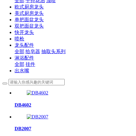
全部
手持花洒
顶喷
欧式厨房龙头
美式厨房龙头
单把面盆龙头
双把面盆龙头
快开龙头
喷枪
龙头配件
全部
给皂器
抽取头系列
淋浴配件
全部
挂件
出水嘴
DB4602
DB2007