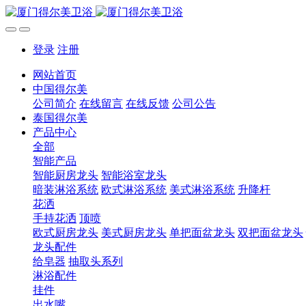
登录
注册
网站首页
中国得尔美
公司简介
在线留言
在线反馈
公司公告
泰国得尔美
产品中心
全部
智能产品
智能厨房龙头
智能浴室龙头
暗装淋浴系统
欧式淋浴系统
美式淋浴系统
升降杆
花洒
手持花洒
顶喷
欧式厨房龙头
美式厨房龙头
单把面盆龙头
双把面盆龙头
龙头配件
给皂器
抽取头系列
淋浴配件
挂件
出水嘴