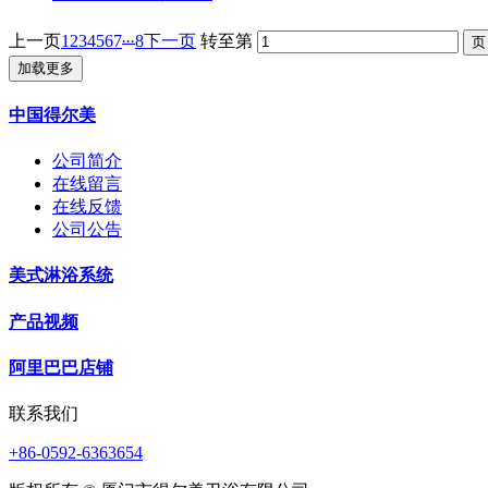
...
上一页
1
2
3
4
5
6
7
8
下一页
转至第
加载更多
中国得尔美
公司简介
在线留言
在线反馈
公司公告
美式淋浴系统
产品视频
阿里巴巴店铺
联系我们
+86-0592-6363654