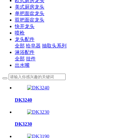
欧式厨房龙头
美式厨房龙头
单把面盆龙头
双把面盆龙头
快开龙头
喷枪
龙头配件
全部
给皂器
抽取头系列
淋浴配件
全部
挂件
出水嘴
DK3240
DK3230