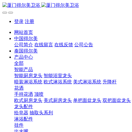
登录
注册
网站首页
中国得尔美
公司简介
在线留言
在线反馈
公司公告
泰国得尔美
产品中心
全部
智能产品
智能厨房龙头
智能浴室龙头
暗装淋浴系统
欧式淋浴系统
美式淋浴系统
升降杆
花洒
手持花洒
顶喷
欧式厨房龙头
美式厨房龙头
单把面盆龙头
双把面盆龙头
龙头配件
给皂器
抽取头系列
淋浴配件
挂件
出水嘴