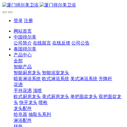
登录
注册
网站首页
中国得尔美
公司简介
在线留言
在线反馈
公司公告
泰国得尔美
产品中心
全部
智能产品
智能厨房龙头
智能浴室龙头
暗装淋浴系统
欧式淋浴系统
美式淋浴系统
升降杆
花洒
手持花洒
顶喷
欧式厨房龙头
美式厨房龙头
单把面盆龙头
双把面盆龙
头
快开龙头
喷枪
龙头配件
给皂器
抽取头系列
淋浴配件
挂件