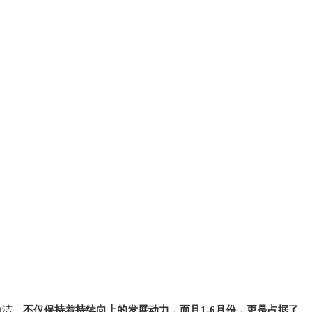
恒洁，
不仅保持着持续向上的发展动力，而且1-6月份，更是占据了