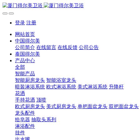
登录
注册
网站首页
中国得尔美
公司简介
在线留言
在线反馈
公司公告
泰国得尔美
产品中心
全部
智能产品
智能厨房龙头
智能浴室龙头
暗装淋浴系统
欧式淋浴系统
美式淋浴系统
升降杆
花洒
手持花洒
顶喷
欧式厨房龙头
美式厨房龙头
单把面盆龙头
双把面盆龙头
龙头配件
给皂器
抽取头系列
淋浴配件
挂件
出水嘴